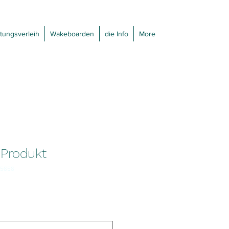
tungsverleih
Wakeboarden
die Info
More
n Produkt
45656