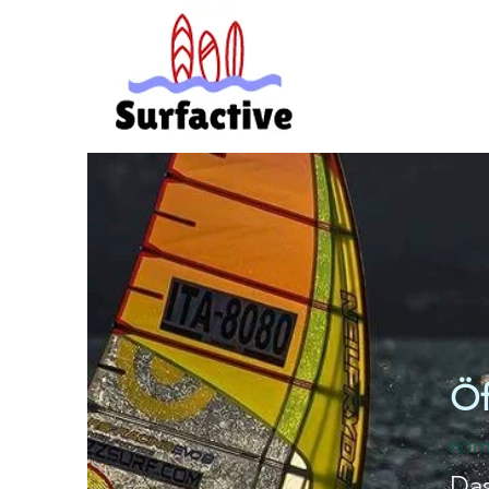
Öf
Kom
Das