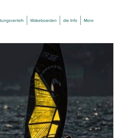
tungsverleih
Wakeboarden
die Info
More