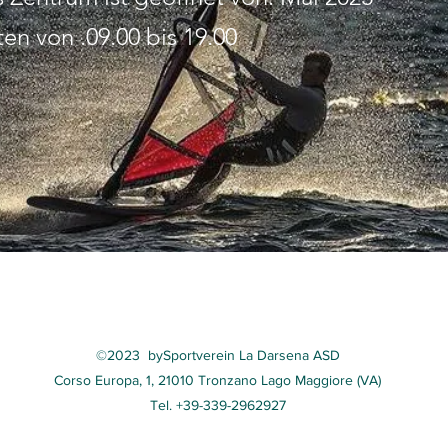
ten von .09.00 bis 19.00
©2023 by
Sportverein La Darsena ASD
Corso Europa, 1, 21010 Tronzano Lago Maggiore (VA)
Tel. +39-339-2962927