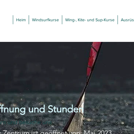
Heim
Windsurfkurse
Wing-, Kite- und Sup-Kurse
Ausrüs
fnung und Stunden
m und besuche uns
 Zentrum ist geöffnet von:
Mai
2023