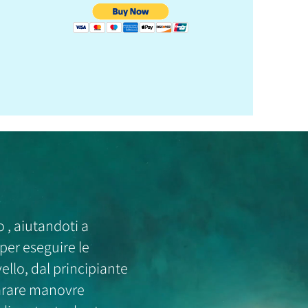
o , aiutandoti a
 per eseguire le
vello, dal principiante
parare manovre